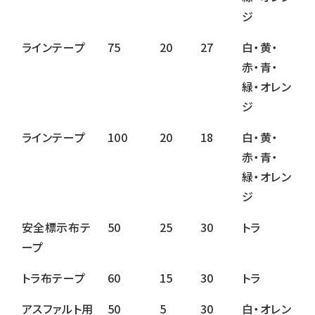
ジ
ラインテープ
75
20
27
白・黄・
赤・青・
緑・オレン
ジ
ラインテープ
100
20
18
白・黄・
赤・青・
緑・オレン
ジ
安全標示布テ
50
25
30
トラ
ープ
トラ布テープ
60
15
30
トラ
アスファルト用
50
5
30
白・オレン