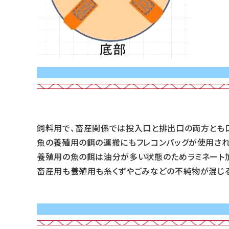
飼料用で、畜産関係では投入口と排出口の両方とも口
魚の養殖用の餌の運搬にもフレコンバッグが使用さ
養殖用の魚の餌は油分が多い状態のためラミネート
畜産用も養殖用も糸くずやごみなどの不純物が混じる